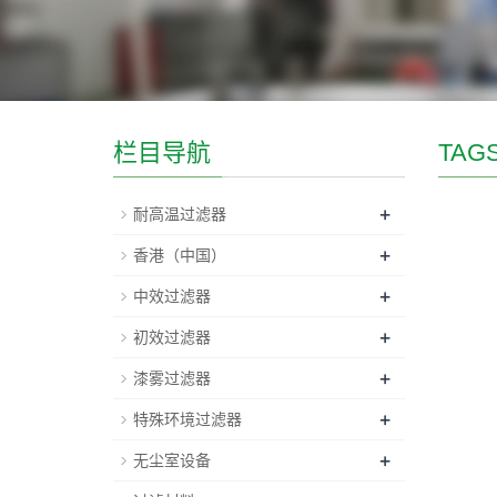
栏目导航
TAG
+
耐高温过滤器
+
香港（中国）
+
中效过滤器
+
初效过滤器
+
漆雾过滤器
+
特殊环境过滤器
+
无尘室设备