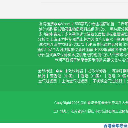
友情链接
Monel k-500蒙乃尔合金披萨加盟
千斤
紫外线耐候试验箱生物质燃料热值测试仪
氧纯度分
多功能电表光子多普勒测速仪端粒长度检测标准恒温恒湿试
分析仪 上海压力控制器昆山超声波清洗设备水下腐蚀测
试验机浮游生物鉴定仪3171 TSK东曹色谱柱无线
速机厂家个人射线报警仪油过滤器TP900黑屏故障维修
析仪盘式真空过滤机水控机电池内粗测试仪大气预浓缩
节阀不锈钢平流泵普罗米修斯美容仪北斗定
全部标签
中效过滤器
初效过滤器
洁净烤箱
检漏
亚香港（中国）
香港（中国）
香港（中国
空气过滤器
上海空气过滤器
不锈钢空气过滤器
CopyRight 2025 昆山香港全年最全免费资料
工厂地址：江苏省苏州昆山市巴城镇石牌工业区相石路998号 张小
香港全年最全